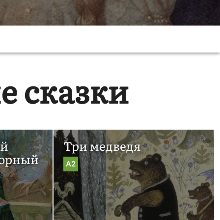
е сказки
ый
Три медведя
Горный
A2