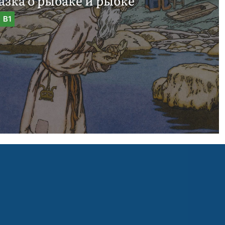
азка о рыбаке и рыбке
B1