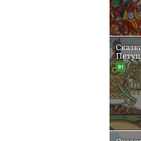
Сказк
Пету
B1