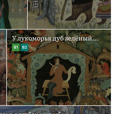
У лукоморья дуб зелёный...
B1
B2