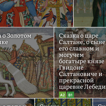
а о Золотом
Сказка о царе
шке
Салтане, о сыне
его славном и
могучем
богатыре князе
Гвидоне
Салтановиче и
прекрасной
царевне Лебеди
A2
B1