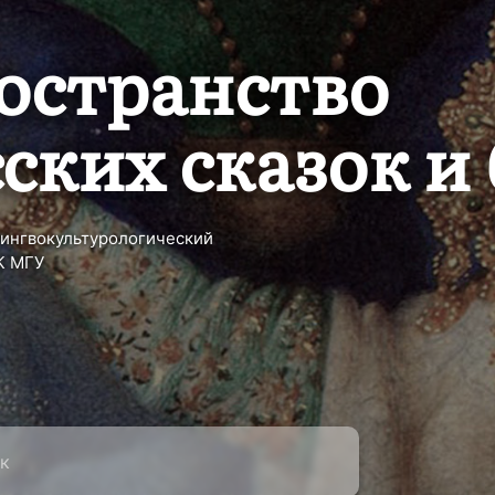
остранство
сских сказок и
ингвокультурологический
К МГУ
close