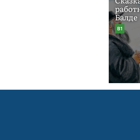
Сказка
работ
Балде
B1