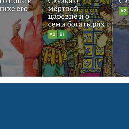
 о попе и
Сказка о
Ск
нике его
мёртвой
A2
царевне и о
семи богатырях
A2
B1