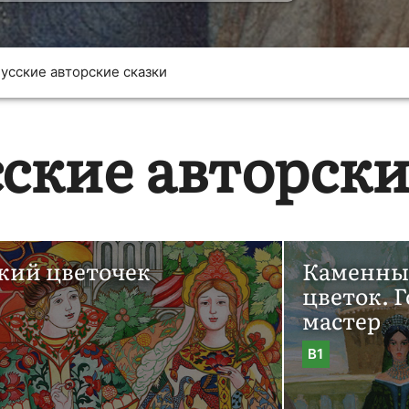
усские авторские сказки
сские авторски
кий цветочек
Каменн
цветок. 
мастер
B1